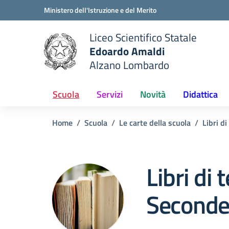
Vai ai contenuti
Vai al menu di navigazione
Vai al footer
Ministero dell'Istruzione e del Merito
Liceo Scientifico Statale
Edoardo Amaldi
Alzano Lombardo
e della scuola
— Visita la pagina iniziale del
Scuola
Servizi
Novità
Didattica
Home
Scuola
Le carte della scuola
Libri di
Libri di 
Second