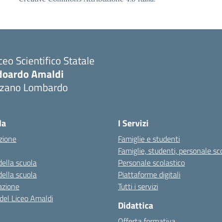
ceo Scientifico Statale
doardo Amaldi
lzano Lombardo
Visita la pagina iniziale della scuola
la
I Servizi
zione
Famiglie e studenti
Famiglie, studenti, personale sc
della scuola
Personale scolastico
della scuola
Piattaforme digitali
azione
Tutti i servizi
 del Liceo Amaldi
Didattica
Offerta formativa