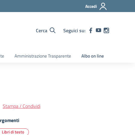
Accedi
Cerca
Seguici su:
ete
Amministrazione Trasparente
Albo on line
Stampa / Condividi
rgomenti
Libri di testo