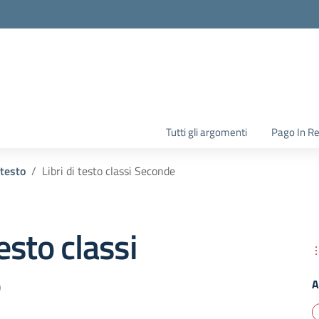
la scuola
Tutti gli argomenti
Pago In R
 testo
Libri di testo classi Seconde
testo classi
e
A