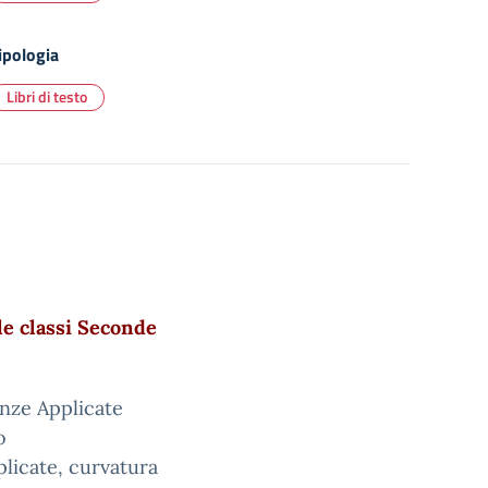
ipologia
Libri di testo
 le classi Seconde
enze Applicate
o
licate, curvatura