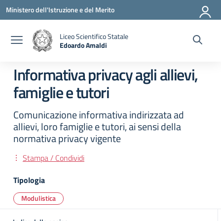
Vai ai contenuti
Vai al menu di navigazione
Vai al footer
Ministero dell'Istruzione e del Merito
Liceo Scientifico Statale
Edoardo Amaldi
— Visita la pagina iniziale della scuola
Informativa privacy agli allievi,
famiglie e tutori
Comunicazione informativa indirizzata ad
allievi, loro famiglie e tutori, ai sensi della
normativa privacy vigente
Stampa / Condividi
Tipologia
Modulistica