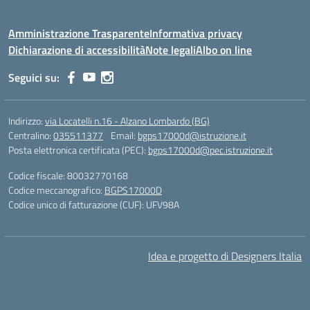
Amministrazione Trasparente
Informativa privacy
Dichiarazione di accessibilità
Note legali
Albo on line
Seguici su:
Indirizzo:
via Locatelli n.16 - Alzano Lombardo (BG)
Centralino:
035511377
Email:
bgps17000d@istruzione.it
Posta elettronica certificata (PEC):
bgps17000d@pec.istruzione.it
Codice fiscale: 80032770168
Codice meccanografico:
BGPS17000D
Codice unico di fatturazione (CUF): UFV98A
Idea e progetto di Designers Italia