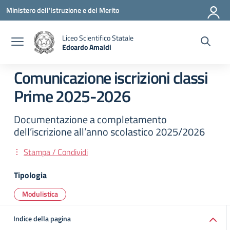
Vai ai contenuti
Vai al menu di navigazione
Vai al footer
Ministero dell'Istruzione e del Merito
Liceo Scientifico Statale
Edoardo Amaldi
— Visita la pagina iniziale della scuola
Comunicazione iscrizioni classi
Prime 2025-2026
Documentazione a completamento
dell’iscrizione all’anno scolastico 2025/2026
Stampa / Condividi
Tipologia
Modulistica
Indice della pagina