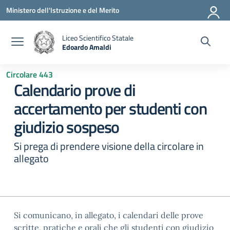
Vai ai contenuti
Vai al menu di navigazione
Vai al footer
Ministero dell'Istruzione e del Merito
Liceo Scientifico Statale
Edoardo Amaldi
— Visita la pagina iniziale della scuola
Circolare 443
Calendario prove di
accertamento per studenti con
giudizio sospeso
Si prega di prendere visione della circolare in
allegato
Si comunicano, in allegato, i calendari delle prove
scritte, pratiche e orali che gli studenti con giudizio