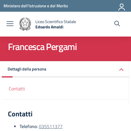
Vai ai contenuti
Vai al menu di navigazione
Vai al footer
Ministero dell'Istruzione e del Merito
Liceo Scientifico Statale
Edoardo Amaldi
— Visita la pagina iniziale della scuola
Francesca Pergami
Dettagli della persona
Contatti
Contatti
Telefono:
035511377