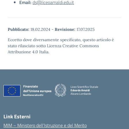
Email:
ds@liceoamaldi.edu.it
Pubblicato:
18.02.2024
-
Revisione:
17.07.2025
Eccetto dove diversamente specificato, questo articolo è
stato rilasciato sotto Licenza Creative Commons
Attribuzione 4.0 Italia.
Liceo Scientifico Statale
Edoardo Amaldi
Alzano Lombardo
— Visita la pagina iniziale della scuola
Link Esterni
MIM – Ministero dell’Istruzione e del Merito