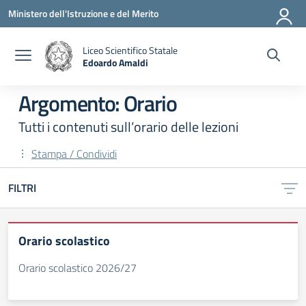
Vai ai contenuti
Vai al menu di navigazione
Vai al footer
Ministero dell'Istruzione e del Merito
Liceo Scientifico Statale
Edoardo Amaldi
— Visita la pagina iniziale della scuola
Argomento: Orario
Tutti i contenuti sull’orario delle lezioni
Stampa / Condividi
FILTRI
Orario scolastico
Orario scolastico 2026/27