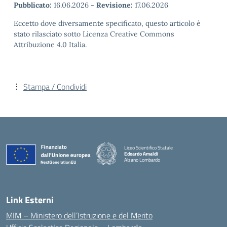
Pubblicato:
16.06.2026
-
Revisione:
17.06.2026
Eccetto dove diversamente specificato, questo articolo è
stato rilasciato sotto Licenza Creative Commons
Attribuzione 4.0 Italia.
Stampa / Condividi
Liceo Scientifico Statale
Edoardo Amaldi
Alzano Lombardo
— Visita la pagina iniziale della scuola
Link Esterni
MIM – Ministero dell’Istruzione e del Merito