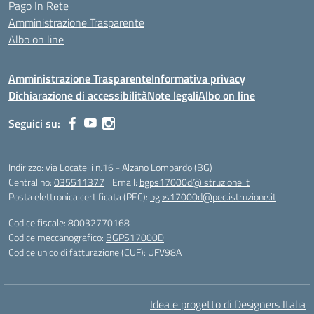
Pago In Rete
Amministrazione Trasparente
Albo on line
Amministrazione Trasparente
Informativa privacy
Dichiarazione di accessibilità
Note legali
Albo on line
Seguici su:
Indirizzo:
via Locatelli n.16 - Alzano Lombardo (BG)
Centralino:
035511377
Email:
bgps17000d@istruzione.it
Posta elettronica certificata (PEC):
bgps17000d@pec.istruzione.it
Codice fiscale: 80032770168
Codice meccanografico:
BGPS17000D
Codice unico di fatturazione (CUF): UFV98A
Idea e progetto di Designers Italia