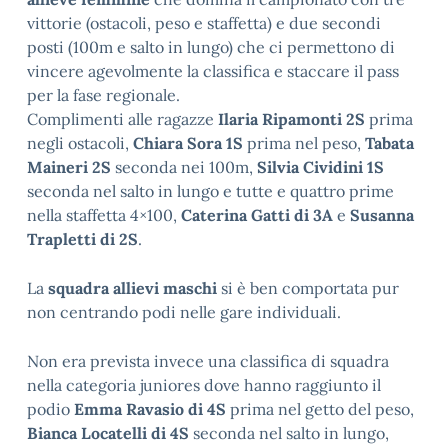
vittorie (ostacoli, peso e staffetta) e due secondi
posti (100m e salto in lungo) che ci permettono di
vincere agevolmente la classifica e staccare il pass
per la fase regionale.
Complimenti alle ragazze
Ilaria Ripamonti 2S
prima
negli ostacoli,
Chiara Sora 1S
prima nel peso,
Tabata
Maineri 2S
seconda nei 100m,
Silvia Cividini 1S
seconda nel salto in lungo e tutte e quattro prime
nella staffetta 4×100,
Caterina Gatti di 3A
e
Susanna
Trapletti di 2S
.
La
squadra allievi maschi
si è ben comportata pur
non centrando podi nelle gare individuali.
Non era prevista invece una classifica di squadra
nella categoria juniores dove hanno raggiunto il
podio
Emma Ravasio di 4S
prima nel getto del peso,
Bianca Locatelli di 4S
seconda nel salto in lungo,