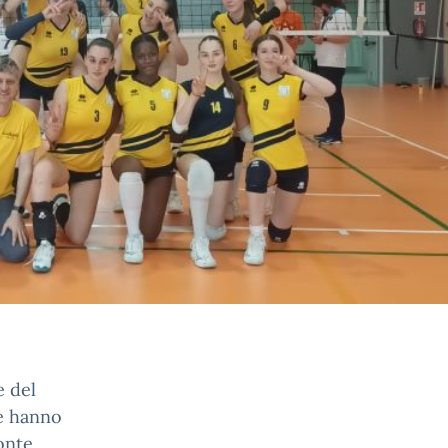
e del
ze hanno
onte