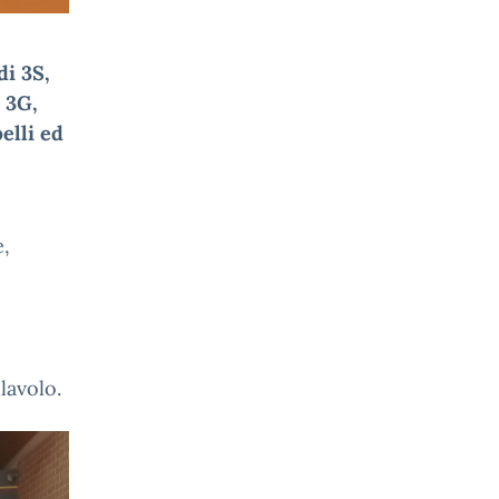
di 3S,
 3G,
elli ed
e,
lavolo.