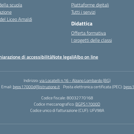
della scuola
Piattaforme digitali
azione
Tutti i servizi
 del Liceo Amaldi
Didattica
Offerta formativa
I progetti delle classi
hiarazione di accessibilità
Note legali
Albo on line
Indirizzo:
via Locatelli n.16 - Alzano Lombardo (BG)
Email:
bgps17000d@istruzione.it
Posta elettronica certificata (PEC):
bgps1
Codice fiscale: 80032770168
Codice meccanografico:
BGPS17000D
Codice unico di fatturazione (CUF): UFV98A