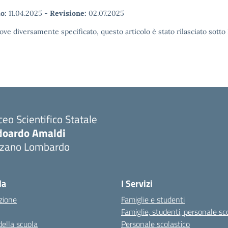
o:
11.04.2025
-
Revisione:
02.07.2025
ove diversamente specificato, questo articolo è stato rilasciato sott
ceo Scientifico Statale
doardo Amaldi
lzano Lombardo
Visita la pagina iniziale della scuola
la
I Servizi
zione
Famiglie e studenti
Famiglie, studenti, personale sc
della scuola
Personale scolastico