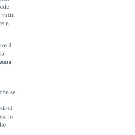
vede
e tutte
re e
re il
ia
sana
nche se
uzioni
sia in
che