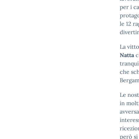
per i c
protago
le 12 r
divertir
La vitt
Natta
c
tranqui
che sch
Bergam
Le nost
in molt
avversa
interes
ricezio
però si