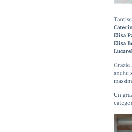
Tantiss
Caterin
Elisa P
Elisa B
Lucarel
Grazie 
anche 
massimo
Un graz
categor