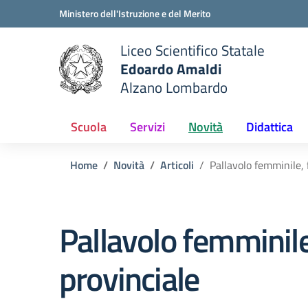
Vai ai contenuti
Vai al menu di navigazione
Vai al footer
Ministero dell'Istruzione e del Merito
Liceo Scientifico Statale
Edoardo Amaldi
Alzano Lombardo
e della scuola
— Visita la pagina iniziale del
Scuola
Servizi
Novità
Didattica
Home
Novità
Articoli
Pallavolo femminile, 
Pallavolo femminile
provinciale