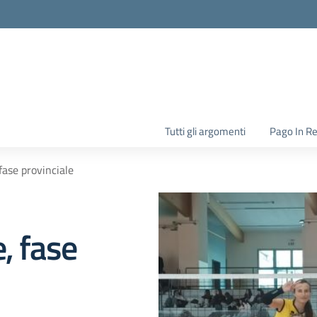
la scuola
Tutti gli argomenti
Pago In R
fase provinciale
, fase