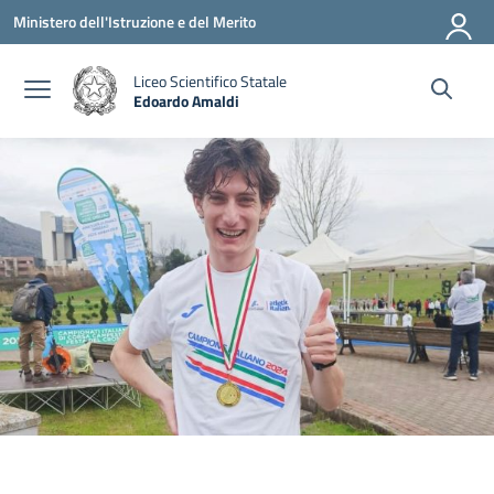
Vai ai contenuti
Vai al menu di navigazione
Vai al footer
Ministero dell'Istruzione e del Merito
Liceo Scientifico Statale
Edoardo Amaldi
— Visita la pagina iniziale della scuola