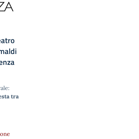
eatro
Amaldi
ienza
ale:
esta tra
ione