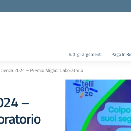
la scuola
Tutti gli argomenti
Pago In R
ienza 2024 – Premio Miglior Laboratorio
024 –
oratorio