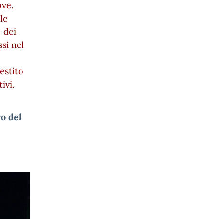
ove.
le
 dei
ssi nel
estito
ivi.
o del