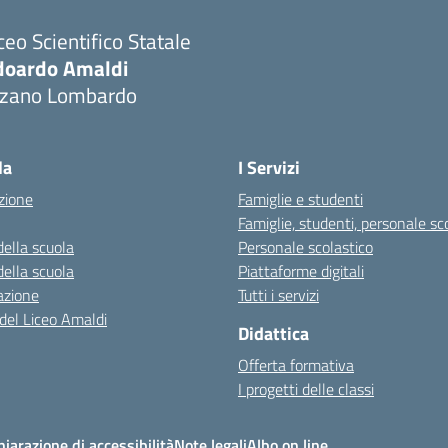
ceo Scientifico Statale
doardo Amaldi
lzano Lombardo
Visita la pagina iniziale della scuola
la
I Servizi
zione
Famiglie e studenti
Famiglie, studenti, personale sc
della scuola
Personale scolastico
della scuola
Piattaforme digitali
azione
Tutti i servizi
 del Liceo Amaldi
Didattica
Offerta formativa
I progetti delle classi
hiarazione di accessibilità
Note legali
Albo on line