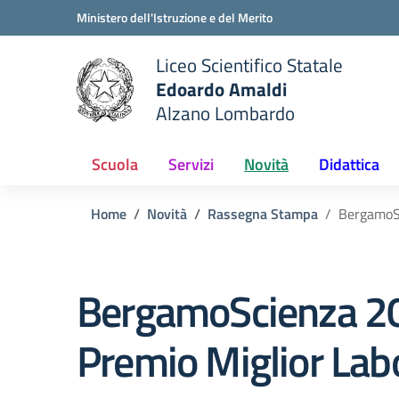
Vai ai contenuti
Vai al menu di navigazione
Vai al footer
Ministero dell'Istruzione e del Merito
Liceo Scientifico Statale
Edoardo Amaldi
Alzano Lombardo
e della scuola
— Visita la pagina iniziale del
Scuola
Servizi
Novità
Didattica
Home
Novità
Rassegna Stampa
BergamoSc
BergamoScienza 2
Premio Miglior Lab