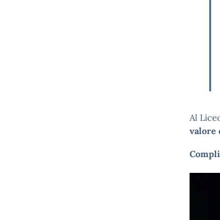
Al Lice
valore 
Compli