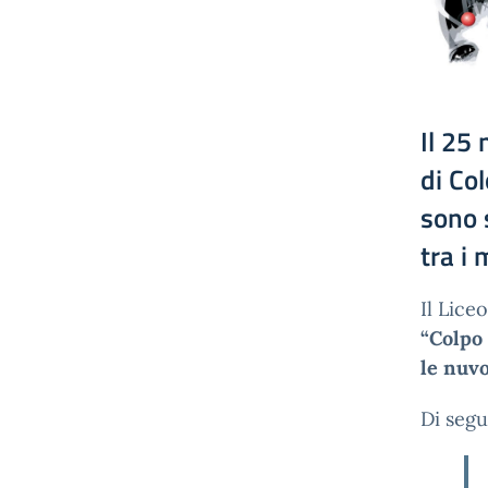
Il 25
di Col
sono 
tra i 
Il Lice
“Colpo 
le nuvo
Di segu