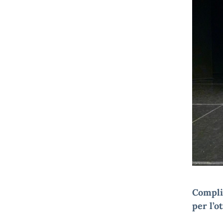
Complim
per l’o