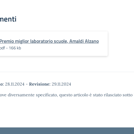
menti
Premio miglior laboratorio scuole, Amaldi Alzano
pdf - 166 kb
o:
28.11.2024
-
Revisione:
29.11.2024
ove diversamente specificato, questo articolo è stato rilasciato sott