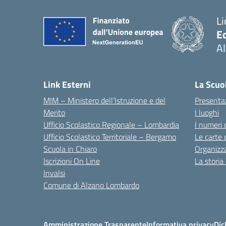
Li
E
A
— 
Link Esterni
La Scuo
MIM – Ministero dell’Istruzione e del
Presenta
Merito
I luoghi
Ufficio Scolastico Regionale – Lombardia
I numeri 
Ufficio Scolastico Territoriale – Bergamo
Le carte 
Scuola in Chiaro
Organizz
Iscrizioni On Line
La storia
Invalsi
Comune di Alzano Lombardo
Amministrazione Trasparente
Informativa privacy
Dic