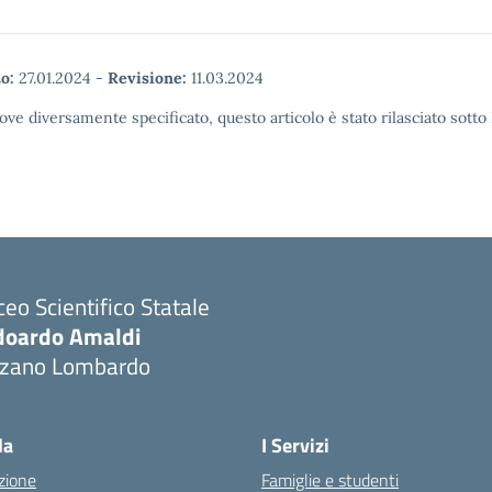
o:
27.01.2024
-
Revisione:
11.03.2024
ove diversamente specificato, questo articolo è stato rilasciato sott
ceo Scientifico Statale
doardo Amaldi
lzano Lombardo
Visita la pagina iniziale della scuola
la
I Servizi
zione
Famiglie e studenti