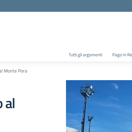
la scuola
Tutti gli argomenti
Pago In R
o al Monte Pora
o al