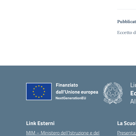
Pubblicat
Eccetto d
Li
E
A
— 
Link Esterni
La Scuo
MIM – Ministero dell’Istruzione e del
Presenta