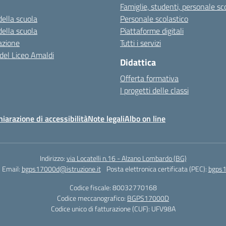
Famiglie, studenti, personale sc
della scuola
Personale scolastico
della scuola
Piattaforme digitali
azione
Tutti i servizi
 del Liceo Amaldi
Didattica
Offerta formativa
I progetti delle classi
hiarazione di accessibilità
Note legali
Albo on line
Indirizzo:
via Locatelli n.16 - Alzano Lombardo (BG)
Email:
bgps17000d@istruzione.it
Posta elettronica certificata (PEC):
bgps1
Codice fiscale: 80032770168
Codice meccanografico:
BGPS17000D
Codice unico di fatturazione (CUF): UFV98A