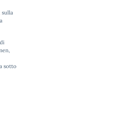
 sulla
a
di
rmen,
a sotto