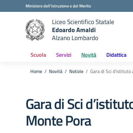
Vai ai contenuti
Vai al menu di navigazione
Vai al footer
Ministero dell'Istruzione e del Merito
Liceo Scientifico Statale
Edoardo Amaldi
Alzano Lombardo
e della scuola
— Visita la pagina iniziale del
Scuola
Servizi
Novità
Didattica
Home
Novità
Notizie
Gara di Sci d’istitut
Gara di Sci d’istitut
Monte Pora