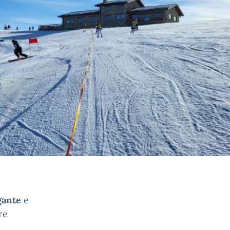
gante
e
re