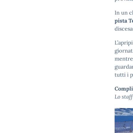
In un c
pista 
disces
L’aprip
giornat
mentre 
guardar
tutti i 
Complim
Lo staf