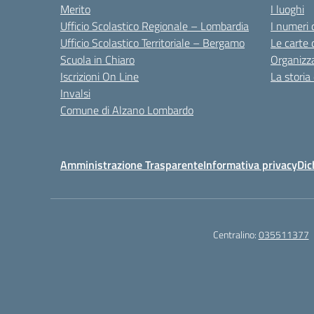
Merito
I luoghi
Ufficio Scolastico Regionale – Lombardia
I numeri 
Ufficio Scolastico Territoriale – Bergamo
Le carte 
Scuola in Chiaro
Organizz
Iscrizioni On Line
La storia
Invalsi
Comune di Alzano Lombardo
Amministrazione Trasparente
Informativa privacy
Dic
Centralino:
035511377