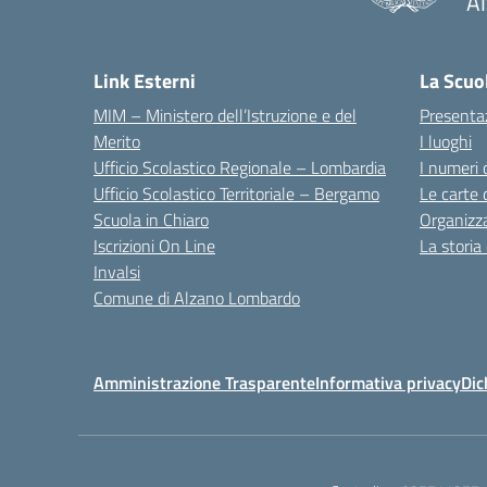
A
— 
Link Esterni
La Scuo
MIM – Ministero dell’Istruzione e del
Presenta
Merito
I luoghi
Ufficio Scolastico Regionale – Lombardia
I numeri 
Ufficio Scolastico Territoriale – Bergamo
Le carte 
Scuola in Chiaro
Organizz
Iscrizioni On Line
La storia
Invalsi
Comune di Alzano Lombardo
Amministrazione Trasparente
Informativa privacy
Dic