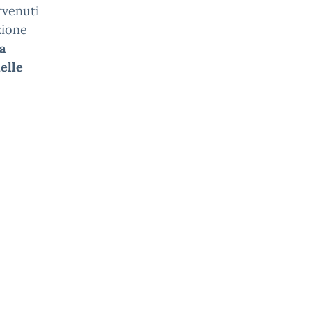
rvenuti
zione
a
delle