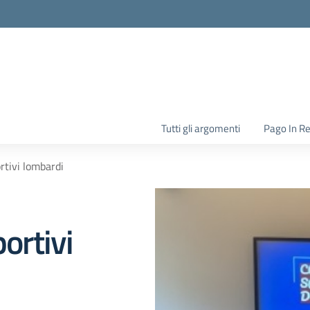
la scuola
Tutti gli argomenti
Pago In R
ortivi lombardi
portivi