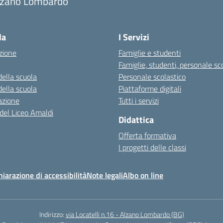
lzano Lombardo
Visita la pagina iniziale della scuola
la
I Servizi
zione
Famiglie e studenti
Famiglie, studenti, personale sc
della scuola
Personale scolastico
della scuola
Piattaforme digitali
azione
Tutti i servizi
 del Liceo Amaldi
Didattica
Offerta formativa
I progetti delle classi
hiarazione di accessibilità
Note legali
Albo on line
Indirizzo:
via Locatelli n.16 - Alzano Lombardo (BG)