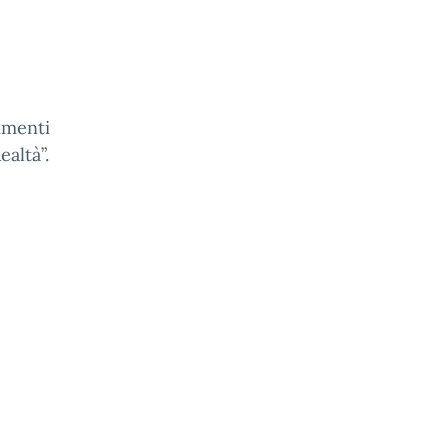
imenti
ealtà”.