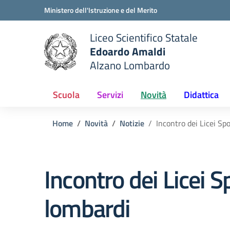
Vai ai contenuti
Vai al menu di navigazione
Vai al footer
Ministero dell'Istruzione e del Merito
Liceo Scientifico Statale
Edoardo Amaldi
Alzano Lombardo
e della scuola
— Visita la pagina iniziale del
Scuola
Servizi
Novità
Didattica
Home
Novità
Notizie
Incontro dei Licei Sp
Incontro dei Licei S
lombardi