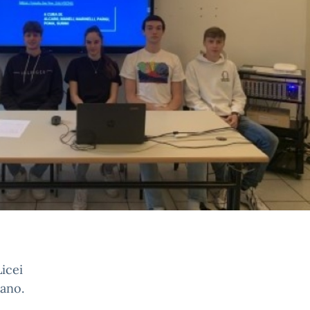
Licei
lano.