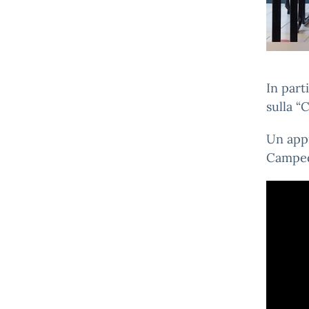
In part
sulla “
Un appr
Campede